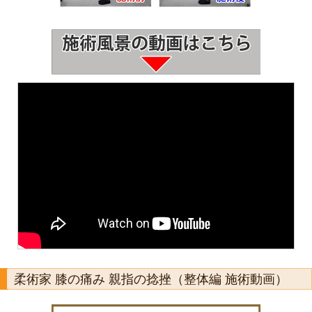
柔術家 膝の痛み 親指の捻挫（整体編 施術動画）