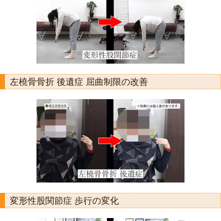
左橈骨骨折 後遺症 屈曲制限の改善
変形性股関節症 歩行の変化