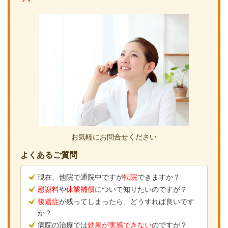
お気軽にお問合せください
よくあるご質問
現在、他院で通院中ですが
転院
できますか？
慰謝料
や
休業補償
について知りたいのですが？
後遺症
が残ってしまったら、どうすれば良いです
か？
病院の治療では
効果が実感できない
のですが？