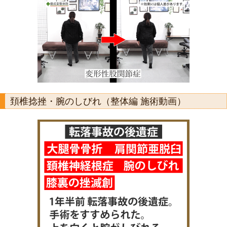
頚椎捻挫・腕のしびれ（整体編 施術動画）