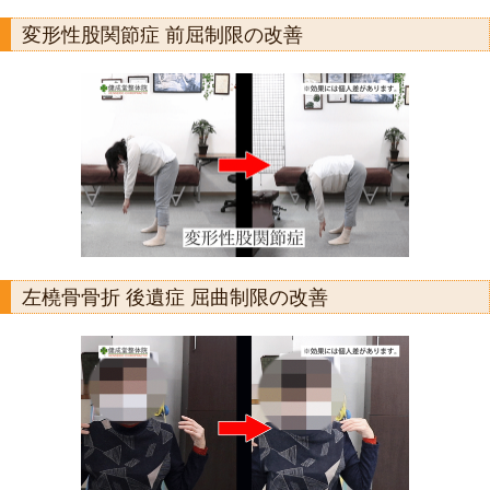
変形性股関節症 前屈制限の改善
左橈骨骨折 後遺症 屈曲制限の改善