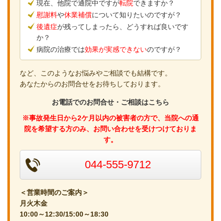
現在、他院で通院中ですが
転院
できますか？
慰謝料
や
休業補償
について知りたいのですが？
後遺症
が残ってしまったら、どうすれば良いです
か？
病院の治療では
効果が実感できない
のですが？
など、このようなお悩みやご相談でも結構です。
あなたからのお問合せをお待ちしております。
お電話でのお問合せ・ご相談はこちら
※事故発生日から2ケ月以内の被害者の方で、当院への通
院を希望する方のみ、お問い合わせを受けつけておりま
す。
044-555-9712
＜営業時間のご案内＞
月火木金
10:00～12:30/15:00～18:30