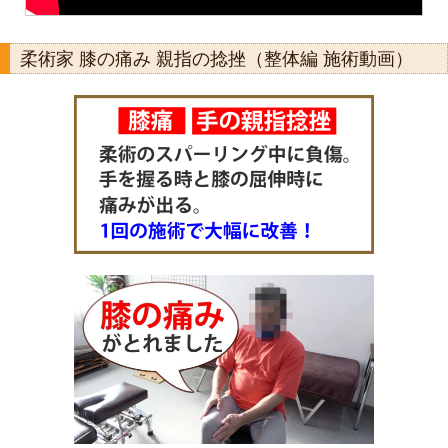
柔術家 膝の痛み 親指の捻挫（整体編 施術動画）