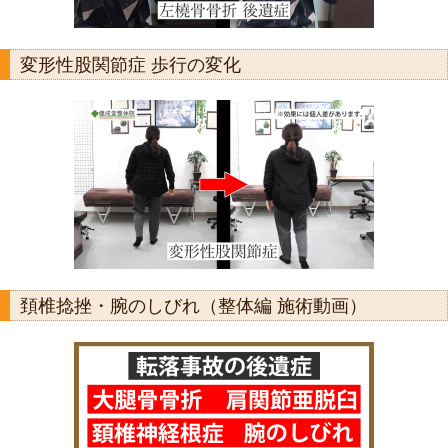
変形性股関節症 歩行の変化
頚椎捻挫・腕のしびれ（整体編 施術動画）