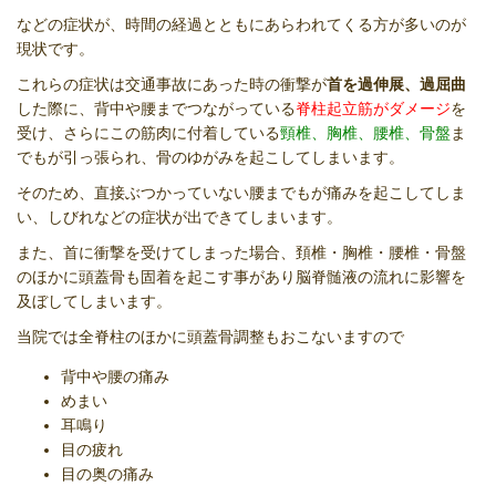
などの症状が、時間の経過とともにあらわれてくる方が多いのが
現状です。
これらの症状は交通事故にあった時の衝撃が
首を過伸展、過屈曲
した際に、背中や腰までつながっている
脊柱起立筋がダメージ
を
受け、さらにこの筋肉に付着している
頸椎、胸椎、腰椎、骨盤
ま
でもが引っ張られ、骨のゆがみを起こしてしまいます。
そのため、直接ぶつかっていない腰までもが痛みを起こしてしま
い、しびれなどの症状が出できてしまいます。
また、首に衝撃を受けてしまった場合、頚椎・胸椎・腰椎・骨盤
のほかに頭蓋骨も固着を起こす事があり脳脊髄液の流れに影響を
及ぼしてしまいます。
当院では全脊柱のほかに頭蓋骨調整もおこないますので
背中や腰の痛み
めまい
耳鳴り
目の疲れ
目の奥の痛み